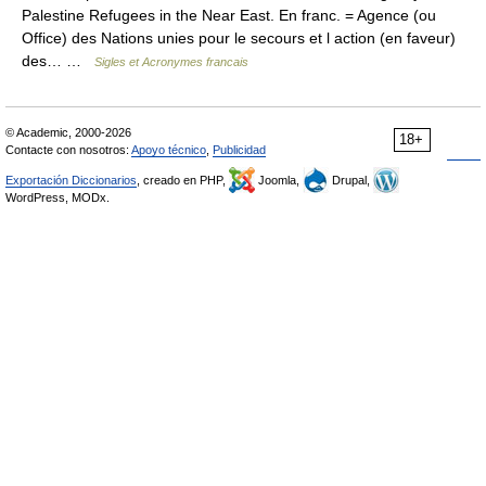
Palestine Refugees in the Near East. En franc. = Agence (ou
Office) des Nations unies pour le secours et l action (en faveur)
des… …
Sigles et Acronymes francais
© Academic, 2000-2026
18+
Contacte con nosotros:
Apoyo técnico
,
Publicidad
Exportación Diccionarios
, creado en PHP,
Joomla,
Drupal,
WordPress, MODx.