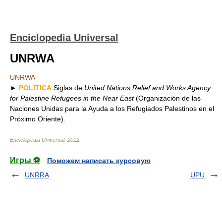
Enciclopedia Universal
UNRWA
UNRWA
►
POLÍTICA
Siglas de
United Nations Relief and Works Agency
for Palestine Refugees in the Near East
(Organización de las
Naciones Unidas para la Ayuda a los Refugiados Palestinos en el
Próximo Oriente).
Enciclopedia Universal
.
2012
.
Игры ⚽
Поможем написать курсовую
UNRRA
UPU