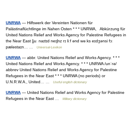
UNRWA
— Hilfswerk der Vereinten Nationen für
Palästinaflüchtlinge im Nahen Osten * * * UNRWA, Abkürzung für
United Nations Relief and Works Agency for Palestine Refugees in
the Near East [juː naɪtɪd neɪʃnz rɪ liːf ənd wəːks eɪdʒənsi fɔː
pæləstaɪn… …
Universal-Lexikon
UNRWA
— abbr. United Nations Relief and Works Agency. * * *
United Nations Relief and Works Agency. * * * UNRWA /unˈrə/
abbrev United Nations Relief and Works Agency for Palestine
Refugees in the Near East * * * UNRWA (no periods) or
U.N.R.W.A., United… …
Useful english dictionary
UNRWA
— United Nations Relief and Works Agency for Palestine
Refugees in the Near East …
Military dictionary