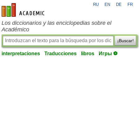
RU
EN
DE
FR
es-academic.com
Los diccionarios y las enciclopedias sobre el
Académico
¡Buscar!
interpretaciones
Traducciones
libros
Игры ⚽